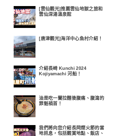
[雲仙觀光]推薦雲仙地獄之旅和
雲仙深湯溫泉館
[唐津觀光]海洋中心魚村介紹！
介紹長崎 Kunchi 2024
Kojiyamachi 河船！
油是吃一蘭拉麵後腹痛、腹瀉的
罪魁禍首！
我們將向您介紹長岡煙火節的當
地訊息，包括觀賞地點、飯店、