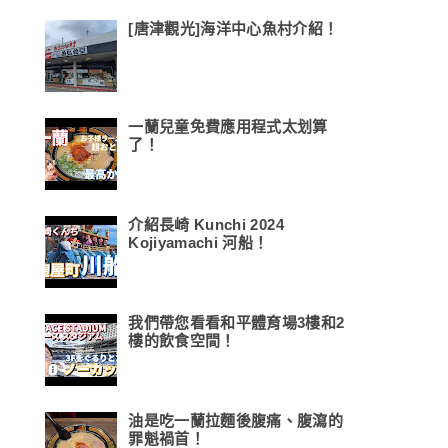
[唐津觀光]海洋中心魚村介紹！
一蘭兒童免費應用程式太划算
了！
介紹長崎 Kunchi 2024
Kojiyamachi 河船！
我們帶您看看和平體育場3樓和2
樓的飲食空間！
油是吃一蘭拉麵後腹痛、腹瀉的
罪魁禍首！