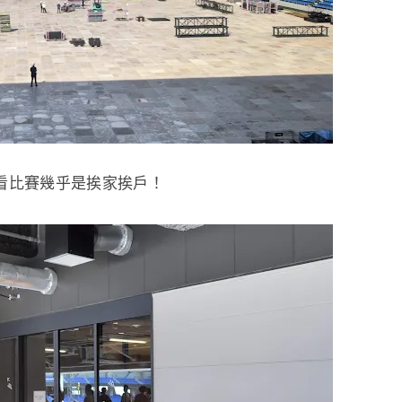
看比賽幾乎是挨家挨戶！