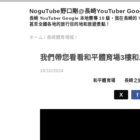
NoguTube野口剛@長崎YouTuber Go
長崎 YouTuber Google 本地嚮導 10 級，
甚至全國各地的旅行目的地和旅遊景點！
ホーム
/
長崎體育場城
/
我們帶您看看和平體育場3樓和
18/10/2024
和平體育場
長崎之
X
f