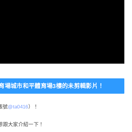
育場城市和平體育場3樓的未剪輯影片！
帳號
@ta0416
）！
想跟大家介紹一下！