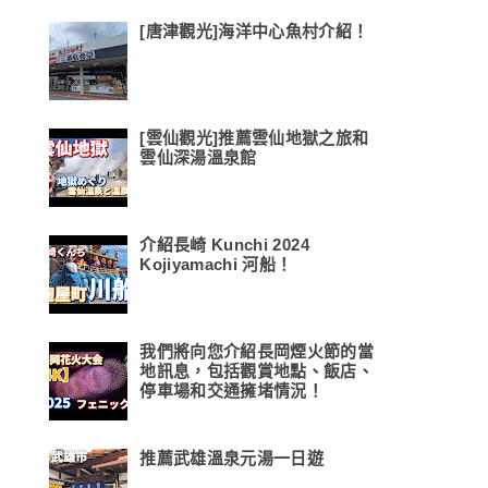
[唐津觀光]海洋中心魚村介紹！
[雲仙觀光]推薦雲仙地獄之旅和
雲仙深湯溫泉館
介紹長崎 Kunchi 2024
Kojiyamachi 河船！
我們將向您介紹長岡煙火節的當
地訊息，包括觀賞地點、飯店、
停車場和交通擁堵情況！
推薦武雄溫泉元湯一日遊