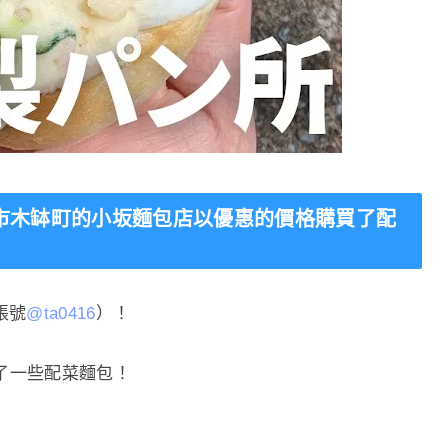
，在長崎市木缽町的小坂麵包店以優惠的價格購買了配
帳號
@ta0416
）！
了一些配菜麵包！