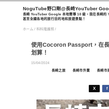
NoguTube野口剛@長崎YouTuber Go
長崎 YouTuber Google 本地嚮導 10 級，
甚至全國各地的旅行目的地和旅遊景點！
ホーム
/
科科隆護照
/
使用Cocoron Passpo
划算！
15/04/2024
長崎之旅
長崎市外賣
長崎市
X
f