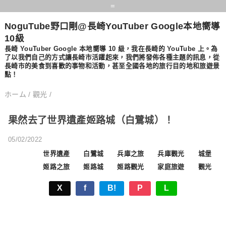
=
NoguTube野口剛@長崎YouTuber Google本地嚮導
10級
長崎 YouTuber Google 本地嚮導 10 級，​​我在長崎的 YouTube 上。為
了以我們自己的方式讓長崎市活躍起來，我們將發佈各種主題的訊息，從
長崎市的美食到喜歡的事物和活動，甚至全國各地的旅行目的地和旅遊景
點！
ホーム
/
觀光
/
果然去了世界遺產姬路城（白鷺城）！
05/02/2022
世界遺產
白鷺城
兵庫之旅
兵庫觀光
城堡
姬路之旅
姬路城
姬路觀光
家庭旅遊
觀光
X
f
B!
P
L