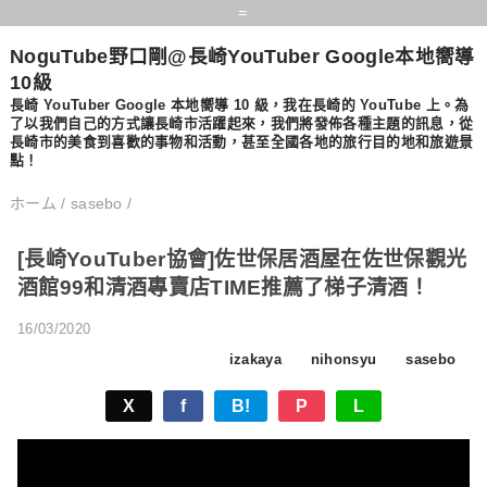
=
NoguTube野口剛@長崎YouTuber Google本地嚮導
10級
長崎 YouTuber Google 本地嚮導 10 級，​​我在長崎的 YouTube 上。為
了以我們自己的方式讓長崎市活躍起來，我們將發佈各種主題的訊息，從
長崎市的美食到喜歡的事物和活動，甚至全國各地的旅行目的地和旅遊景
點！
ホーム
/
sasebo
/
[長崎YouTuber協會]佐世保居酒屋在佐世保觀光
酒館99和清酒專賣店TIME推薦了梯子清酒！
16/03/2020
izakaya
nihonsyu
sasebo
X
f
B!
P
L