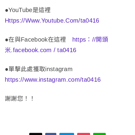
●YouTube是這裡
Https://Www.Youtube.Com/ta0416
●在與Facebook在這裡
https：//開頭
米.facebook.com / ta0416
●單擊此處獲取instagram
https://www.instagram.com/ta0416
謝謝您！
！