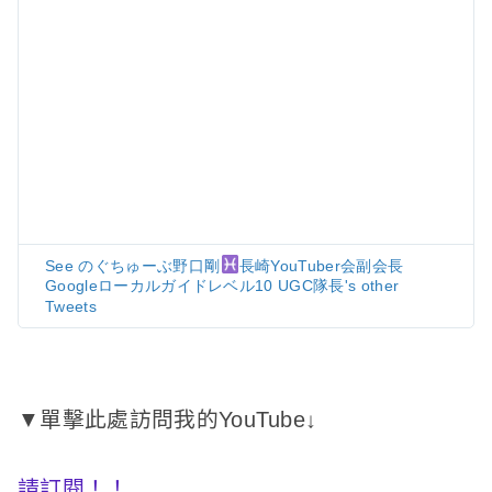
See のぐちゅーぶ野口剛
長崎YouTuber会副会長
Googleローカルガイドレベル10 UGC隊長's other
Tweets
▼單擊此處訪問我的YouTube↓
請訂閱！
！