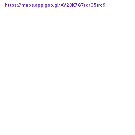
https://maps.app.goo.gl/AV28K7G7rdrC5trc9