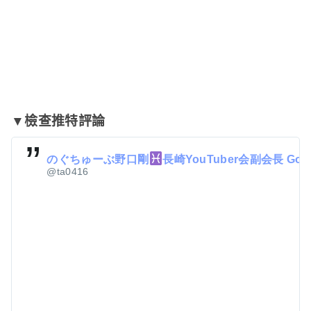
▼檢查推特評論
のぐちゅーぶ野口剛
長崎YouTuber会副会長 Goo
@ta0416