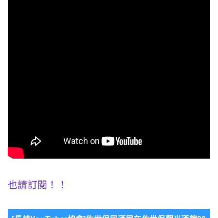
也請訂閱！
！