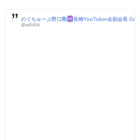
のぐちゅーぶ野口剛
長崎YouTuber会副会長 Goo
@ta0416